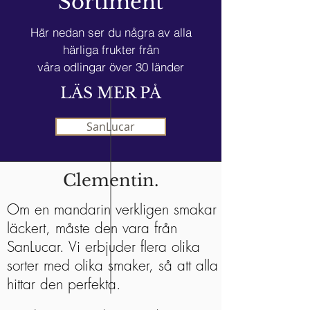
Sortiment
Här nedan ser du några av alla
härliga frukter från
våra odlingar över 30 länder
LÄS MER PÅ
SanLucar
Clementin.
Om en mandarin verkligen smakar
läckert, måste den vara från
SanLucar. Vi erbjuder flera olika
sorter med olika smaker, så att alla
hittar den perfekta.