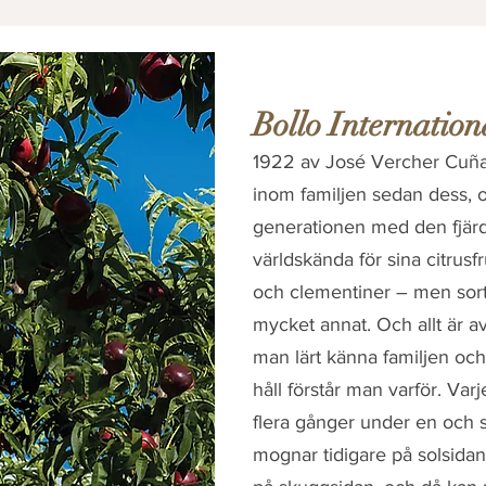
Bollo Internation
1922 av José Vercher Cuñat
inom familjen sedan dess, o
generationen med den fjär
världskända för sina citrusf
och clementiner – men sor
mycket annat. Och allt är av
man lärt känna familjen och 
håll förstår man varför. Var
flera gånger under en och
mognar tidigare på solsidan 