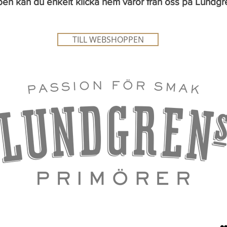
n kan du enkelt klicka hem varor från oss på Lundgr
TILL WEBSHOPPEN