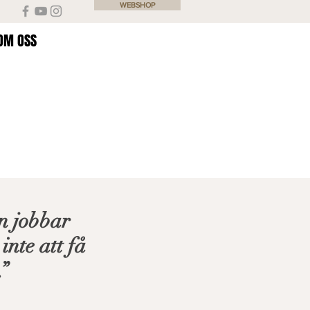
WEBSHOP
OM OSS
n jobbar
inte att få
”