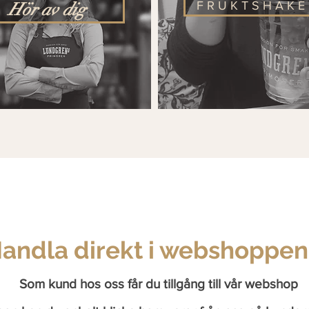
Hör av dig
F R U K T S H A K E
andla direkt i webshoppen
Som kund hos oss får du tillgång till vår webshop