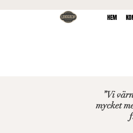
HEM
KO
”Vi vär
mycket med
f