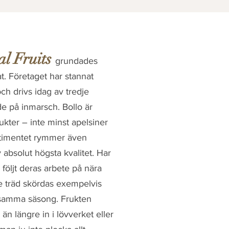
al
Fruits
grundades
. Företaget har stannat
ch drivs idag av tredje
de
på inmarsch. Bollo är
rukter – inte minst apelsiner
timentet rymmer även
 absolut högsta kvalitet. Har
följt deras arbete på nära
je träd skördas exempelvis
 samma säsong. Frukten
än längre in i lövverket eller