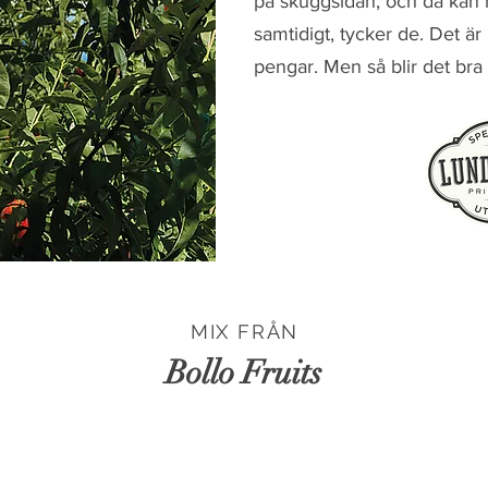
på skuggsidan, och då kan m
samtidigt, tycker de. Det är k
pengar. Men så blir det bra
MIX FRÅN
Bollo Fruits