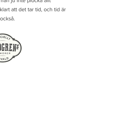
an ju inte plocka allt
lart att det tar tid, och tid är
 också.